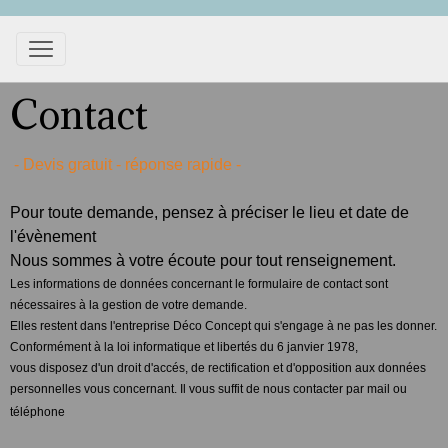
Contact
- Devis gratuit - réponse rapide -
Pour toute demande, pensez à préciser le lieu et date de
l'évènement
Nous sommes à votre écoute pour tout renseignement.
Les informations de données concernant le formulaire de contact sont
nécessaires à la gestion de votre demande.
Elles restent dans l'entreprise Déco Concept qui s'engage à ne pas les donner.
Conformément à la loi informatique et libertés du 6 janvier 1978,
vous disposez d'un droit d'accés, de rectification et d'opposition aux données
personnelles vous concernant. Il vous suffit de nous contacter par mail ou
téléphone