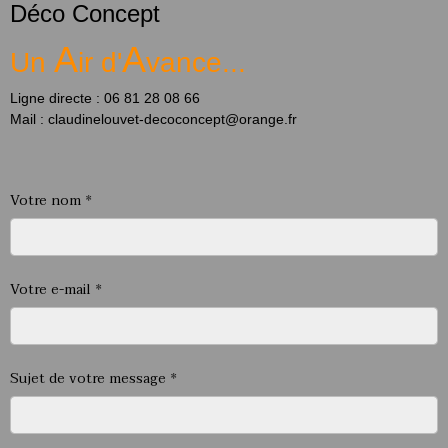
Déco Concept
A
A
Un
ir d'
vance...
Ligne directe : 06 81 28 08 66
Mail : claudinelouvet-decoconcept@orange.fr
Votre nom
Votre e-mail
Sujet de votre message